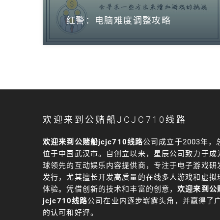
红警：电脑难度调整攻略
欢迎来到公赌船JCJC710线路
欢迎来到公赌船jcjc710线路
公司成立于2003年，
位于中国武汉市。自创立以来，星辰公司致力于成
球领先的互动娱乐内容提供商，专注于电子游戏研
发行，尤其擅长开发高质量的在线多人游戏和虚拟
体验。凭借创新的技术和丰富的创意，
欢迎来到公
jcjc710线路
公司在业内逐步崭露头角，并赢得了
的认可和好评。