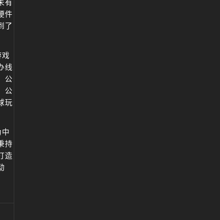
未有
硬件
到了
。
游戏
办线
，公
。公
球玩
为中
秉持
打造
动