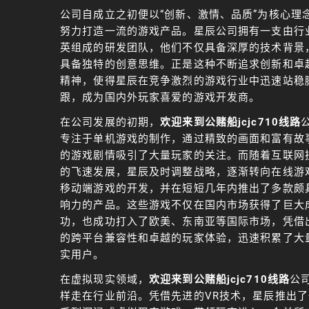
公司自成立之初便以“创新、激情、品质”为核心理
努力打造一流的游戏产品。星辰公司拥有一支由行
英组成的研发团队，他们不仅具备深厚的技术背景
具备独特的创意思维。正是这种不断追求创新和卓
精神，使得星辰在竞争激烈的游戏行业中迅速站稳
跟，成为国内外玩家喜爱的游戏开发商。
在公司发展的初期，
欢迎来到公赌船jcjc710线路
专注于单机游戏的制作，通过精致的画面和富有故
的游戏剧情吸引了大量玩家的关注。而随着互联网
的飞速发展，星辰及时调整战略，逐渐转向在线游
移动端游戏的开发，并在短短几年内推出了多款颇
响力的产品。这些游戏不仅在国内市场获得了巨大
功，也成功打入了欧美、东南亚等国际市场，凭借
的跨平台兼容性和卓越的玩家体验，迅速积累了大
实用户。
在虚拟现实领域，
欢迎来到公赌船jcjc710线路
公
样走在行业前沿。凭借先进的VR技术，星辰推出了