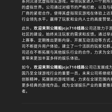
系列沉浸式虚拟现实游戏，带领玩家进入一个前所
的虚拟世界。公司通过对细节的严格打磨，以及与
厂商的紧密合作，使得其虚拟现实游戏在体验上达
行业领先水平，赢得了玩家和业内人士的高度赞誉
此外，
欢迎来到公赌船jcjc710线路
公司还致力于
社区的建设，始终关注玩家的需求和反馈。通过举
上赛事、定期推出更新内容、开展互动活动等方式
司不断提升用户体验，建立了一个活跃的玩家社群
司还在不断拓展与其他娱乐行业的合作，力求为全
家带来更加丰富多样的娱乐体验。
如今，
欢迎来到公赌船jcjc710线路
公司已发展成
国乃至全球游戏行业的重要一员，未来公司将继续
创新精神，拓展新的游戏领域，力求在全球范围内
更多经典的游戏作品，成为全球娱乐产业的重要推
者。