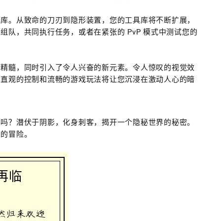
器库。从致命的刀刃到隐形装置，您的工具库将不断扩展，
队，共同执行任务，或者在紧张的 PvP 模式中测试您的
的精髓，同时引入了令人兴奋的新元素。令人惊叹的视觉效
。直观的控制和流畅的游戏玩法将让您沉浸在激动人心的暗
了吗？潜伏于阴影，化身刺客，揭开一个隐秘世界的秘密。
忘的冒险。