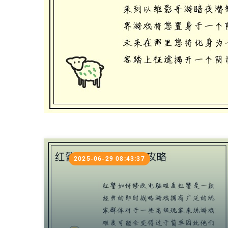
2025-06-29 08:43:37