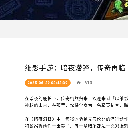
维影手游：暗夜潜锋，传奇再临
610
2025-06-30 08:43:39
在暗夜的庇护下，传奇悄然归来，欢迎来到《以维
神秘的未来，在那里，您将化身为一名精英刺客，
在《暗夜潜锋》中，您将体验到无与伦比的潜行动
和狡猾将他们一击毙命。每一场暗杀都是一次紧张