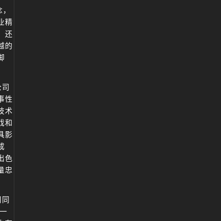
念，
业精
，还
越的
脚
公司
事性
技术
戏和
具影
成
出色
量忠
司同
一