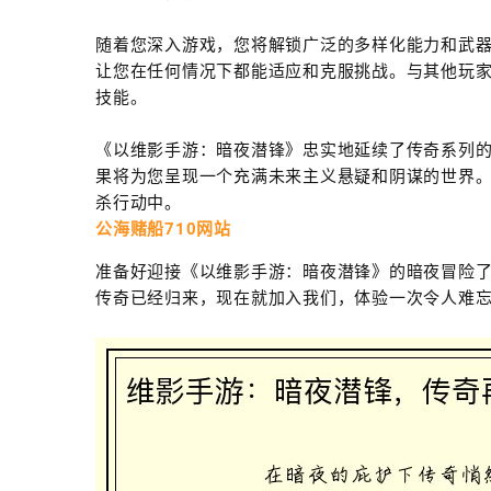
随着您深入游戏，您将解锁广泛的多样化能力和武
让您在任何情况下都能适应和克服挑战。与其他玩家组
技能。
《以维影手游：暗夜潜锋》忠实地延续了传奇系列
果将为您呈现一个充满未来主义悬疑和阴谋的世界
杀行动中。
公海赌船710网站
准备好迎接《以维影手游：暗夜潜锋》的暗夜冒险
传奇已经归来，现在就加入我们，体验一次令人难