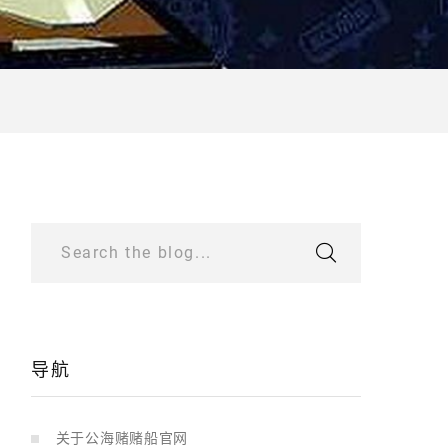
Search the blog...
导航
关于公海赌赌船官网