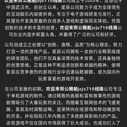
欢迎来到公赌船jcjc710线路
公司成立于2003年，总部位于
中国武汉市。自创立以来，星辰公司致力于成为全球领先
的互动娱乐内容提供商，专注于电子游戏研发与发行，尤
其擅长开发高质量的在线多人游戏和虚拟现实体验。凭借
创新的技术和丰富的创意，
欢迎来到公赌船jcjc710线路
公
司在业内逐步崭露头角，并赢得了广泛的认可和好评。
公司自成立之初便以“创新、激情、品质”为核心理念，努力
打造一流的游戏产品。星辰公司拥有一支由行业精英组成
的研发团队，他们不仅具备深厚的技术背景，还具备独特
的创意思维。正是这种不断追求创新和卓越的精神，使得
星辰在竞争激烈的游戏行业中迅速站稳脚跟，成为国内外
玩家喜爱的游戏开发商。
在公司发展的初期，
欢迎来到公赌船jcjc710线路
公司专注
于单机游戏的制作，通过精致的画面和富有故事性的游戏
剧情吸引了大量玩家的关注。而随着互联网技术的飞速发
展，星辰及时调整战略，逐渐转向在线游戏和移动端游戏
的开发，并在短短几年内推出了多款颇具影响力的产品。
这些游戏不仅在国内市场获得了巨大成功，也成功打入了