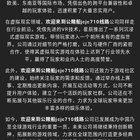
欧美、东南亚等国际市场，凭借出色的跨平台兼容性和卓
越的玩家体验，迅速积累了大量忠实用户。
在虚拟现实领域，
欢迎来到公赌船jcjc710线路
公司同样走
在行业前沿。凭借先进的VR技术，星辰推出了一系列沉浸
式虚拟现实游戏，带领玩家进入一个前所未有的虚拟世
界。公司通过对细节的严格打磨，以及与硬件厂商的紧密
合作，使得其虚拟现实游戏在体验上达到了行业领先水
平，赢得了玩家和业内人士的高度赞誉。
此外，
欢迎来到公赌船jcjc710线路
公司还致力于游戏社区
的建设，始终关注玩家的需求和反馈。通过举办线上赛
事、定期推出更新内容、开展互动活动等方式，公司不断
提升用户体验，建立了一个活跃的玩家社群。公司还在不
断拓展与其他娱乐行业的合作，力求为全球玩家带来更加
丰富多样的娱乐体验。
如今，
欢迎来到公赌船jcjc710线路
公司已发展成为中国乃
至全球游戏行业的重要一员，未来公司将继续秉持创新精
神，拓展新的游戏领域，力求在全球范围内打造更多经典