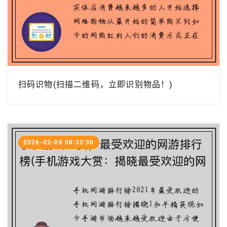
扫码识物(扫描二维码，立即识别物品！)
2026-02-06 08:33:30