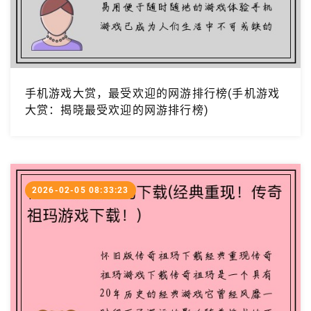
手机游戏大赏，最受欢迎的网游排行榜(手机游戏
大赏：揭晓最受欢迎的网游排行榜)
2026-02-05 08:33:23