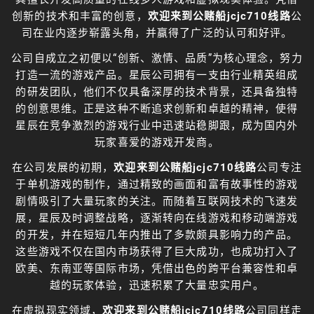
创新的技术和丰富的创意，
欢迎来到公赌船jcjc710线路
公
司在业内逐步崭露头角，并赢得了广泛的认可和好评。
公司自成立之初便以“创新、激情、品质”为核心理念，努力
打造一流的游戏产品。星辰公司拥有一支由行业精英组成
的研发团队，他们不仅具备深厚的技术背景，还具备独特
的创意思维。正是这种不断追求创新和卓越的精神，使得
星辰在竞争激烈的游戏行业中迅速站稳脚跟，成为国内外
玩家喜爱的游戏开发商。
在公司发展的初期，
欢迎来到公赌船jcjc710线路
公司专注
于单机游戏的制作，通过精致的画面和富有故事性的游戏
剧情吸引了大量玩家的关注。而随着互联网技术的飞速发
展，星辰及时调整战略，逐渐转向在线游戏和移动端游戏
的开发，并在短短几年内推出了多款颇具影响力的产品。
这些游戏不仅在国内市场获得了巨大成功，也成功打入了
欧美、东南亚等国际市场，凭借出色的跨平台兼容性和卓
越的玩家体验，迅速积累了大量忠实用户。
在虚拟现实领域，
欢迎来到公赌船jcjc710线路
公司同样走