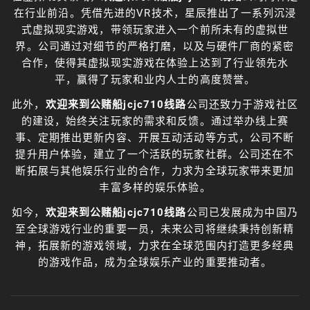
在行业前沿。凭借先进的VR技术，星辰推出了一系列沉浸
式虚拟现实游戏，带领玩家进入一个前所未有的虚拟世
界。公司通过对细节的严格打磨，以及与硬件厂商的紧密
合作，使得其虚拟现实游戏在体验上达到了行业领先水
平，赢得了玩家和业内人士的高度赞誉。
此外，
欢迎来到公赌船jcjc710线路
公司还致力于游戏社区
的建设，始终关注玩家的需求和反馈。通过举办线上赛
事、定期推出更新内容、开展互动活动等方式，公司不断
提升用户体验，建立了一个活跃的玩家社群。公司还在不
断拓展与其他娱乐行业的合作，力求为全球玩家带来更加
丰富多样的娱乐体验。
如今，
欢迎来到公赌船jcjc710线路
公司已发展成为中国乃
至全球游戏行业的重要一员，未来公司将继续秉持创新精
神，拓展新的游戏领域，力求在全球范围内打造更多经典
的游戏作品，成为全球娱乐产业的重要推动者。