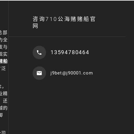
咨询710公海赌赌船官
网
总部
为全
发与
13594780464
现实
赌船
广泛
j9bet@j90001.com
念，
业精
，还
越的
脚
公司