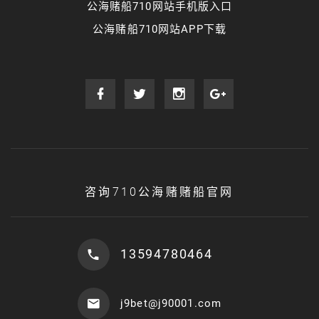
公海赌船710网站手机版入口
公海赌船710网站APP下载
咨询710公海赌赌船官网
13594780464
j9bet@j90001.com