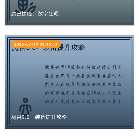
魔兽巅峰：数字狂飙
2025-07-19 08:46:03
魔兽9.0：装备提升攻略