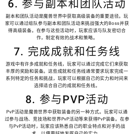
6. 参与副本和团队活动
副本和团队活动是魔兽世界中获取高级装备的重要途径。玩
家可以通过组队参与副本和团队活动来挑战强大的Boss并获
得高级装备。在参与这些活动时，玩家应该与队友密切合
作，制定有效的战术和策略。
7. 完成成就和任务线
游戏中有许多成就和任务线，玩家可以通过完成它们来获取
丰厚的奖励和装备。这些成就和任务线通常要求玩家完成一
系列特定的任务和挑战，玩家可以根据自己的实力和时间来
选择适合自己的成就和任务线。
8. 参与PVP活动
PvP活动是魔兽世界中获取装备的另一种方式。玩家可以通
过参与战场、竞技场和世界PvP活动等来获得PvP装备。在参
与PvP活动时，玩家应该熟悉自己的职业特点和对手的战
术，以便更好地发挥自己的实力。