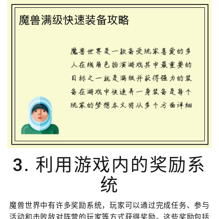
3. 利用游戏内的奖励系
统
魔兽世界中有许多奖励系统，玩家可以通过完成任务、参与
活动和击败敌对阵营的玩家等方式获得奖励。这些奖励包括