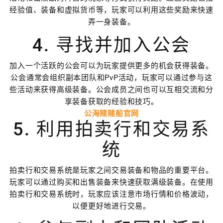
经验值、装备和虚拟货币等，玩家可以利用这些奖励来快速
弄一身装备。
4. 寻找并加入公会
加入一个活跃的公会可以为玩家提供更多的机会获得装备。
公会通常会组织副本团队和PvP活动，玩家可以通过参与这
些活动来获得高级装备。公会成员之间也可以互相交流和分
享装备获取的经验和技巧。
公海赌赌船官网
5. 利用拍卖行和交易系
统
拍卖行和交易系统是玩家之间交易装备和物品的重要平台。
玩家可以通过购买和出售装备来快速获取满级装备。在使用
拍卖行和交易系统时，玩家应该注意市场行情和价格波动，
以便更好地进行交易。