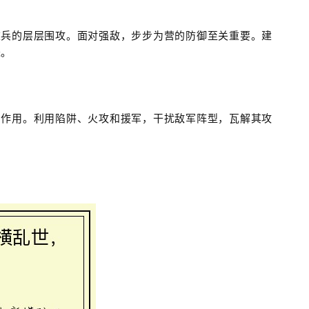
重兵的层层围攻。面对强敌，步步为营的防御至关重要。建
进。
的作用。利用陷阱、火攻和援军，干扰敌军阵型，瓦解其攻