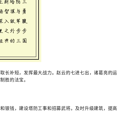
，取长补短，发挥最大战力。赵云的七进七出，诸葛亮的运
敌制胜的法宝。
食和银钱，建设塔防工事和招募武将。及时升级建筑，提高