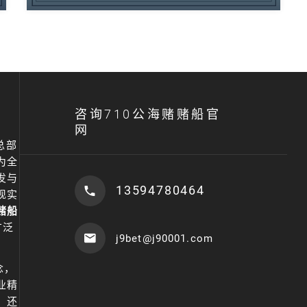
咨询710公海赌赌船官
网
总部
为全
发与
13594780464
现实
赌船
广泛
j9bet@j90001.com
念，
业精
，还