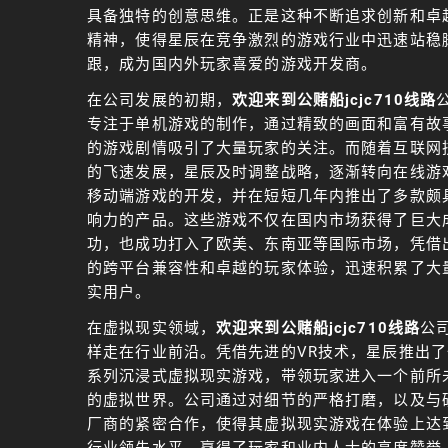
具备独特的创意思维。正是这种不断追求创新和卓
精神，使得星辰在竞争激烈的游戏行业中迅速站稳
跟，成为国内外玩家喜爱的游戏开发商。
在公司发展的初期，
欢迎来到公赌船jcjc710线路
专注于单机游戏的制作，通过精致的画面和富有故
的游戏剧情吸引了大量玩家的关注。而随着互联网
的飞速发展，星辰及时调整战略，逐渐转向在线游
移动端游戏的开发，并在短短几年内推出了多款颇
响力的产品。这些游戏不仅在国内市场获得了巨大
功，也成功打入了欧美、东南亚等国际市场，凭借
的跨平台兼容性和卓越的玩家体验，迅速积累了大
实用户。
在虚拟现实领域，
欢迎来到公赌船jcjc710线路
公
样走在行业前沿。凭借先进的VR技术，星辰推出了
系列沉浸式虚拟现实游戏，带领玩家进入一个前所
的虚拟世界。公司通过对细节的严格打磨，以及与
厂商的紧密合作，使得其虚拟现实游戏在体验上达