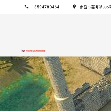
13594780464
南昌市轰哪湖385