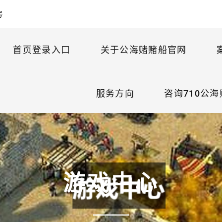
号
首页登录入口
关于公海赌赌船官网
服务方向
咨询710公
游戏中心