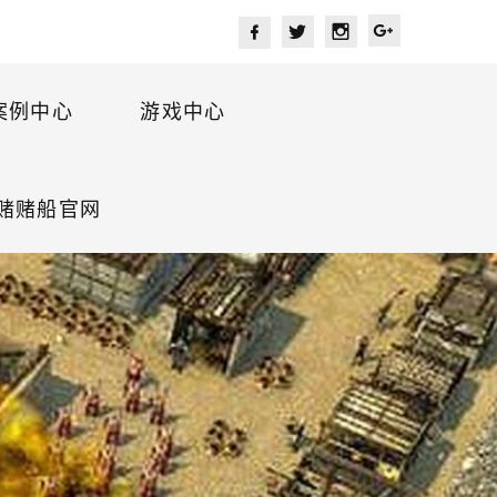
案例中心
游戏中心
海赌赌船官网