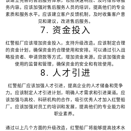
该建立完善的售后服务体系，包括快速响应、及时维修等服
务内容。应该加强对售后服务人员的培训，提高他们的专业
素质和服务水平。应该建立客户反馈机制，及时收集客户意
见和建议，改进售后服务。
7. 资金投入
红警船厂应该增加资金投入，支持升级改造。应该制定合理
的资金计划，确保资金的合理使用和安排。可以通过引入战
略投资者、申请贷款等方式，增加资金来源。应该加强资金
使用的监督和管理，确保资金的安全和有效使用。
8. 人才引进
红警船厂应该加强人才引进，提高企业的人才储备和竞争
力。应该制定人才引进计划，明确人才需求和引进渠道。应
该加强与高校、科研机构的合作，吸引优秀人才加入红警船
厂。应该加强对员工的培训和发展，提高他们的专业能力和
职业素养。
通过以上几个方面的升级改造，红警船厂将能够提高技术水