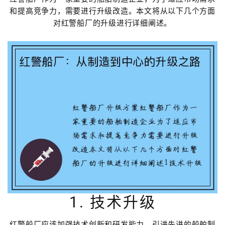
和提高竞争力，需要进行升级改造。本文将从以下几个方面
对红警船厂的升级进行详细阐述。
1. 技术升级
红警船厂应该加强技术创新和研发能力，引进先进的船舶制