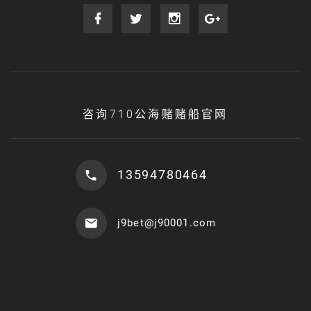
咨询710公海赌赌船官网
13594780464
j9bet@j90001.com