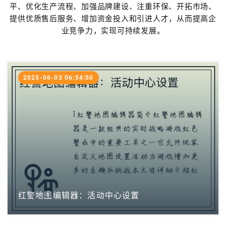
平、优化生产流程、加强品牌建设、注重环保、开拓市场、
提供优质售后服务、增加资金投入和引进人才，从而提高企
业竞争力，实现可持续发展。
2025-06-03 06:54:50
红警地图编辑器：活动中心设置