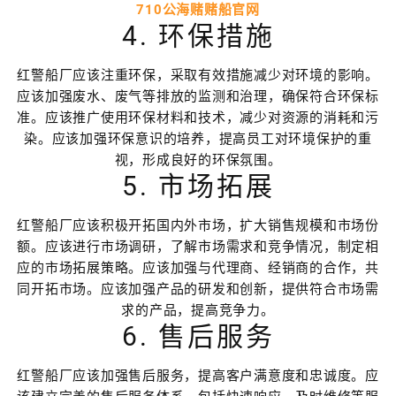
710公海赌赌船官网
4. 环保措施
红警船厂应该注重环保，采取有效措施减少对环境的影响。
应该加强废水、废气等排放的监测和治理，确保符合环保标
准。应该推广使用环保材料和技术，减少对资源的消耗和污
染。应该加强环保意识的培养，提高员工对环境保护的重
视，形成良好的环保氛围。
5. 市场拓展
红警船厂应该积极开拓国内外市场，扩大销售规模和市场份
额。应该进行市场调研，了解市场需求和竞争情况，制定相
应的市场拓展策略。应该加强与代理商、经销商的合作，共
同开拓市场。应该加强产品的研发和创新，提供符合市场需
求的产品，提高竞争力。
6. 售后服务
红警船厂应该加强售后服务，提高客户满意度和忠诚度。应