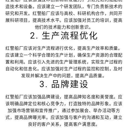
造技术和设备。应该建立一个研发团队，专门负责新技术的
研究和开发。红警船厂应该与高校、科研机构合作，共同开
展科研项目，提高技术水平。应该加强对员工的培训，提高
他们的技术能力和创新意识。
2. 生产流程优化
红警船厂应该对生产流程进行优化，提高生产效率和质量。
应该建立一个科学合理的生产计划，确保生产资源的合理配
置和利用。应该引入先进的生产管理系统，实现生产过程的
自动化和信息化。应该加强对生产过程的监控和控制，及时
发现并解决生产中的问题，提高产品质量。
3. 品牌建设
红警船厂应该加强品牌建设，提高品牌知名度和美誉度。应
该明确品牌定位和核心竞争力，打造独特的品牌形象。应该
加强市场营销和宣传推广，通过参加展会、举办活动等方
式，提高品牌曝光率。应该加强与客户的沟通和互动，建立
良好的客户关系，提高客户满意度。